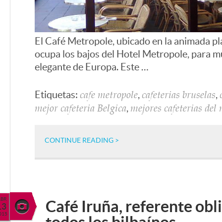
El Café Metropole, ubicado en la animada pl
ocupa los bajos del Hotel Metropole, para m
elegante de Europa. Este …
Etiquetas:
,
,
cafe metropole
cafeterias bruselas
,
mejor cafeteria Belgica
mejores cafeterias de
CONTINUE READING >
ABR
Café Iruña, referente obl
13
015