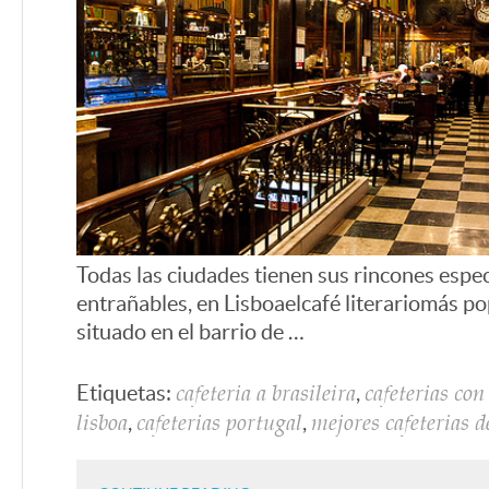
Todas las ciudades tienen sus rincones espec
entrañables, en Lisboa el café literario más p
situado en el barrio de …
Etiquetas:
,
cafeteria a brasileira
cafeterias con
,
,
lisboa
cafeterias portugal
mejores cafeterias 