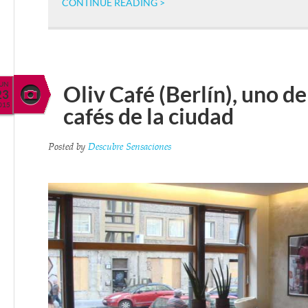
CONTINUE READING >
JUN
Oliv Café (Berlín), uno d
23
015
cafés de la ciudad
Posted by
Descubre Sensaciones