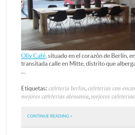
Oliv Café
, situado en el corazón de Berlín, e
transitada calle en Mitte, distrito que alberg
…
Etiquetas:
,
cafeteria berlin
cafeterias con enca
,
mejores cafeterias alemania
mejores cafeteria
CONTINUE READING >