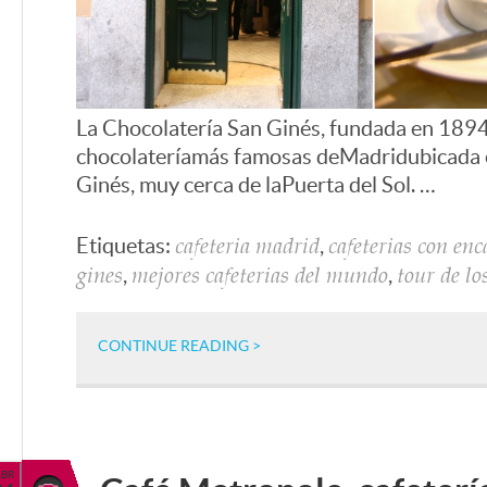
La Chocolatería San Ginés, fundada en 1894,
chocolatería más famosas de Madrid ubicada 
Ginés, muy cerca de la Puerta del Sol. …
Etiquetas:
,
cafeteria madrid
cafeterias con enc
,
,
gines
mejores cafeterias del mundo
tour de lo
CONTINUE READING >
ABR