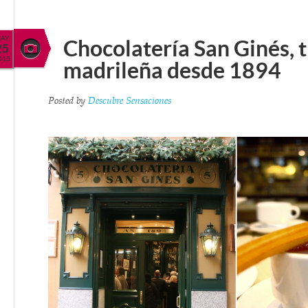
AY
Chocolatería San Ginés, 
25
015
madrileña desde 1894
Posted by
Descubre Sensaciones