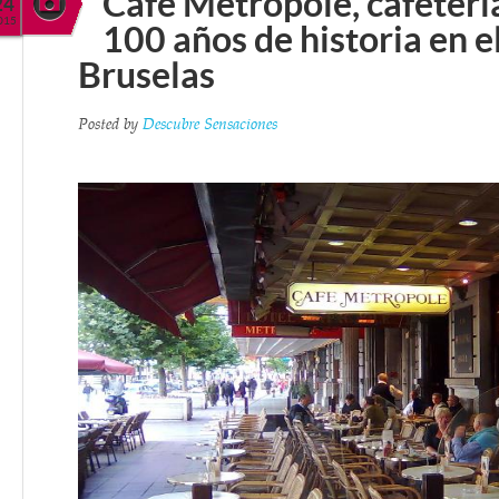
Café Metropole, cafeterí
24
015
100 años de historia en e
Bruselas
Posted by
Descubre Sensaciones