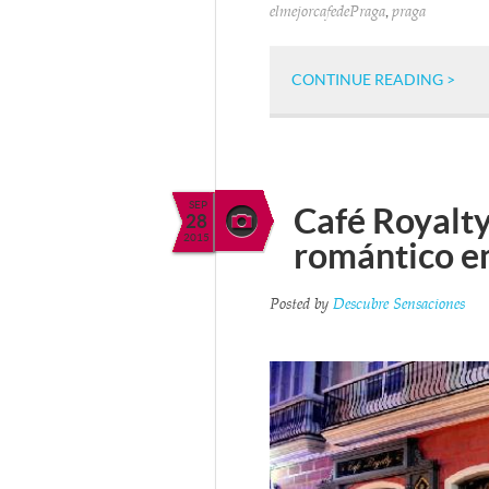
,
elmejorcafedePraga
praga
CONTINUE READING >
SEP
Café Royalty 
28
2015
romántico e
Posted by
Descubre Sensaciones