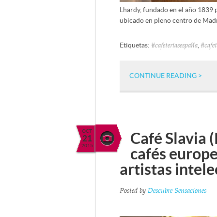
Lhardy, fundado en el año 1839 p
ubicado en pleno centro de Mad
Etiquetas:
,
#cafeteriasespaña
#cafe
CONTINUE READING >
OCT
Café Slavia (
21
2015
cafés europe
artistas intel
Posted by
Descubre Sensaciones