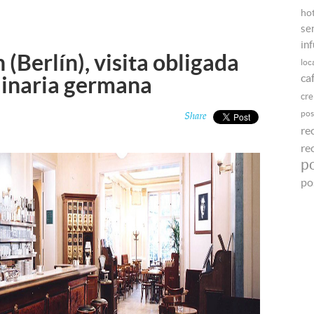
ho
se
in
 (Berlín), visita obligada
loc
ca
ulinaria germana
cr
pos
Share
re
re
p
po