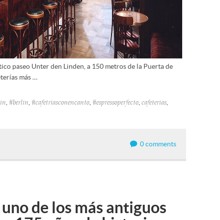
ítico paseo Unter den Linden, a 150 metros de la Puerta de
eterías más …
,
,
,
,
,
lin
#berlin
#cafetriasconencanto
#espressoperfecto
cafeterias
0 comments
 uno de los más antiguos