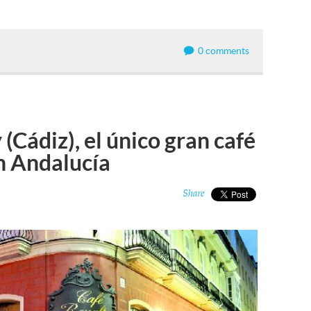
0 comments
(Cádiz), el único gran café
n Andalucía
Share