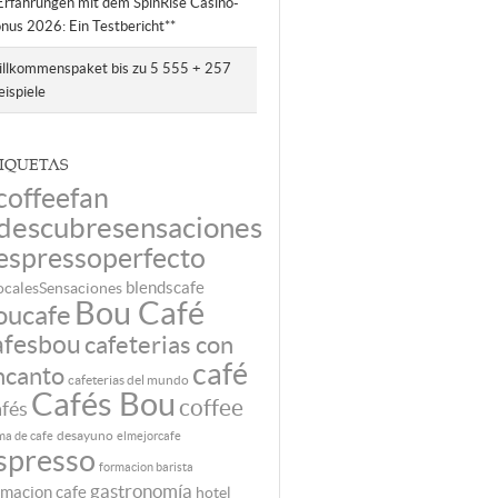
Erfahrungen mit dem SpinRise Casino-
nus 2026: Ein Testbericht**
llkommenspaket bis zu 5 555 + 257
eispiele
IQUETAS
coffeefan
descubresensaciones
espressoperfecto
ocalesSensaciones
blendscafe
Bou Café
oucafe
afesbou
cafeterias con
café
ncanto
cafeterias del mundo
Cafés Bou
coffee
fés
desayuno
ma de cafe
elmejorcafe
spresso
formacion barista
gastronomía
rmacion cafe
hotel