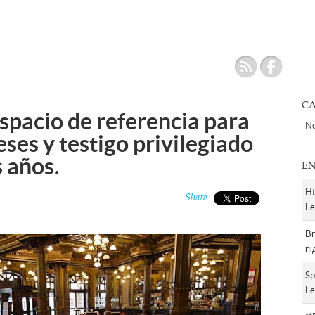
RSS
Facebook
CA
espacio de referencia para
No
ses y testigo privilegiado
s años.
EN
Ht
Share
Le
Вп
пі
Sp
Le