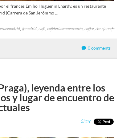
or el francés Emilio Huguenin Lhardy, es un restaurante
rid (Carrera de San Jerónimo …
,
,
,
,
,
teriasmadrid
#madrid
café
cafeteriasconencanto
coffee
elmejorcafe
0 comments
Praga), leyenda entre los
os y lugar de encuentro de
ectuales
Share