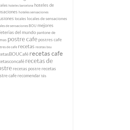
teles
hoteles de
hoteles barcelona
nsaciones
hoteles sensaciones
fusiones
locales de sensaciones
locales
mejores
ales de sensaciones BOU
feterias del mundo
pantone de
postre cafe
postres cafe
emas
recetas
tres de cafe
recetas bou
recetas cafe
cetasBOUCafé
recetas de
cetasconcafé
ostre
recetas
recetas postre
stre cafe
recomendar
tés