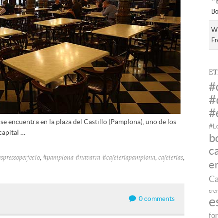
**
Bo
Wi
Fr
ET
#
#
#
se encuentra en la plaza del Castillo (Pamplona), uno de los
#L
capital …
b
c
,
,
,
spressoperfecto
#pamplona #navarra #cafeteriapamplona
cafeterias
e
Ca
cre
e
0 comments
fo