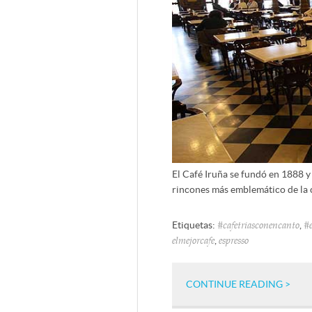
El Café Iruña se fundó en 1888 y 
rincones más emblemático de la 
Etiquetas:
,
#cafetriasconencanto
#e
,
elmejorcafe
espresso
CONTINUE READING >