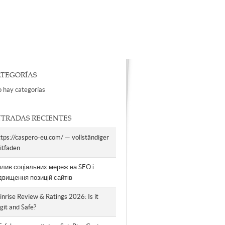
TEGORÍAS
 hay categorías
TRADAS RECIENTES
tps://caspero-eu.com/ — vollständiger
itfaden
лив соціальних мереж на SEO і
двищення позицій сайтів
inrise Review & Ratings 2026: Is it
git and Safe?