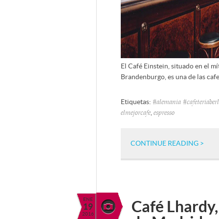
El Café Einstein, situado en el m
Brandenburgo, es una de las caf
Etiquetas:
#alemania #cafeteriaber
,
elmejorcafe
espresso
CONTINUE READING >
ENE
Café Lhardy,
19
2016