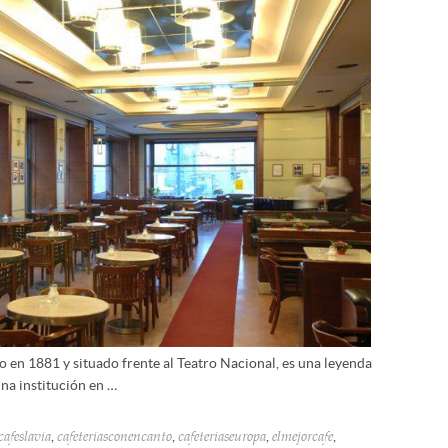
o en 1881 y situado frente al Teatro Nacional, es una leyenda
una institución en …
,
,
,
,
cafeslavia
cafeteriasconencanto
cafeteriaseuropa
elmejorcafe