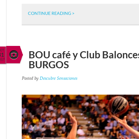
CONTINUE READING >
CT
BOU café y Club Balonce
31
017
BURGOS
Posted by
Descubre Sensaciones