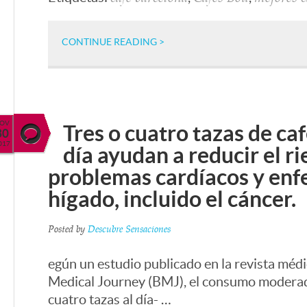
CONTINUE READING >
OV
Tres o cuatro tazas de caf
30
017
día ayudan a reducir el r
problemas cardíacos y en
hígado, incluido el cáncer.
Posted by
Descubre Sensaciones
egún un estudio publicado en la revista médi
Medical Journey (BMJ), el consumo moderado
cuatro tazas al día- …