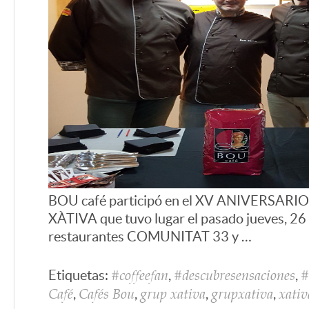
BOU café participó en el XV ANIVERSARI
XÀTIVA que tuvo lugar el pasado jueves, 26 
restaurantes COMUNITAT 33 y …
Etiquetas:
,
,
#coffeefan
#descubresensaciones
#
,
,
,
,
Café
Cafés Bou
grup xativa
grupxativa
xativ