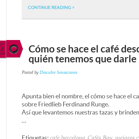
CONTINUE READING >
OV
Cómo se hace el café des
16
018
quién tenemos que darle 
Posted by
Descubre Sensaciones
Apunta bien el nombre, el cómo se hace el c
sobre Friedlieb Ferdinand Runge.
Así que levantemos nuestras tazas y brinde
…
Etiquetas:
,
,
cafe barcelona
Cafés Bou
mejores c