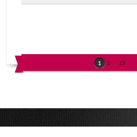
1
2
…
13