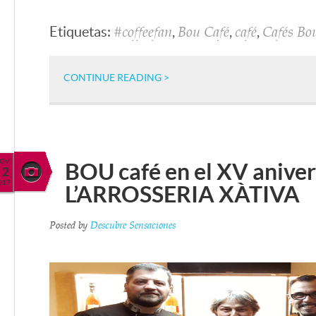
Etiquetas:
,
,
,
#coffeefan
Bou Café
café
Cafés Bo
CONTINUE READING >
OV
BOU café en el XV aniver
2
017
L’ARROSSERIA XÀTIVA
Posted by
Descubre Sensaciones